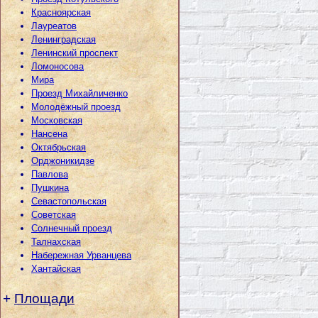
Красноярская
Лауреатов
Ленинградская
Ленинский проспект
Ломоносова
Мира
Проезд Михайличенко
Молодёжный проезд
Московская
Нансена
Октябрьская
Орджоникидзе
Павлова
Пушкина
Севастопольская
Советская
Солнечный проезд
Талнахская
Набережная Урванцева
Хантайская
+
Площади