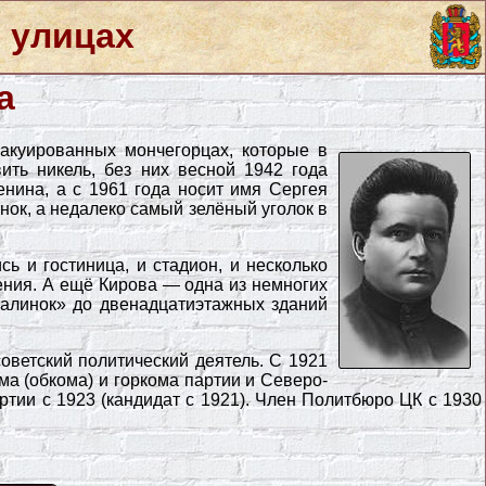
 улицах
а
акуированных мончегорцах, которые в
ить никель, без них весной 1942 года
нина, а с 1961 года носит имя Сергея
нок, а недалеко самый зелёный уголок в
ь и гостиница, и стадион, и несколько
ения. А ещё Кирова — одна из немногих
сталинок» до двенадцатиэтажных зданий
ветский политический деятель. С 1921
ма (обкома) и горкома партии и Северо-
ртии с 1923 (кандидат с 1921). Член Политбюро ЦК с 1930