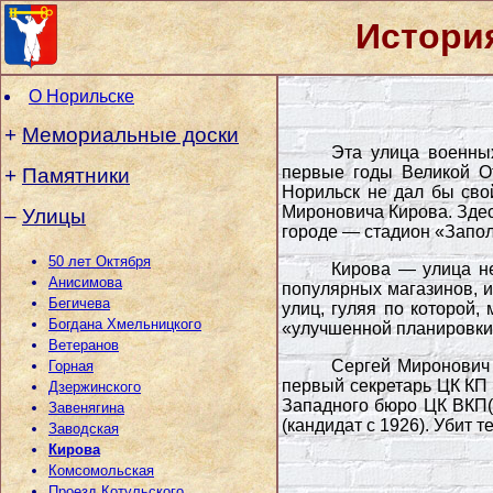
Истори
О Норильске
+
Мемориальные доски
Эта улица военны
первые годы Великой От
+
Памятники
Норильск не дал бы сво
Мироновича Кирова. Здес
–
Улицы
городе — стадион «Запол
50 лет Октября
Кирова — улица не
Анисимова
популярных магазинов, и
Бегичева
улиц, гуляя по которой,
Богдана Хмельницкого
«улучшенной планировки
Ветеранов
Сергей Миронович 
Горная
первый секретарь ЦК КП 
Дзержинского
Западного бюро ЦК ВКП(б
Завенягина
(кандидат с 1926). Убит 
Заводская
Кирова
Комсомольская
Проезд Котульского