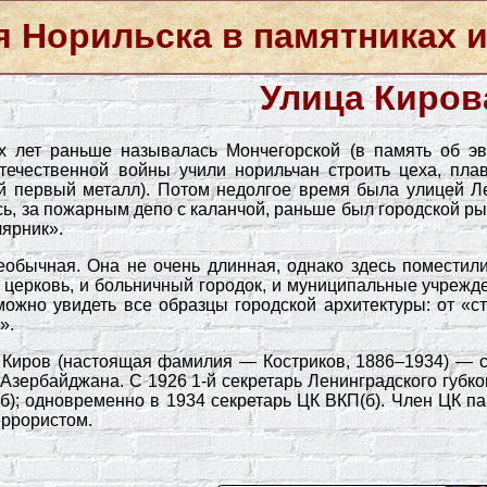
я Норильска в памятниках и
Улица Киров
х лет раньше называлась Мончегорской (в память об эв
ечественной войны учили норильчан строить цеха, плав
й первый металл). Потом недолгое время была улицей Ле
ь, за пожарным депо с каланчой, раньше был городской ры
ярник».
обычная. Она не очень длинная, однако здесь поместилис
 церковь, и больничный городок, и муниципальные учрежд
 можно увидеть все образцы городской архитектуры: от «
».
Киров (настоящая фамилия — Костриков, 1886–1934) — со
Азербайджана. С 1926 1-й секретарь Ленинградского губко
); одновременно в 1934 секретарь ЦК ВКП(б). Член ЦК па
террористом.